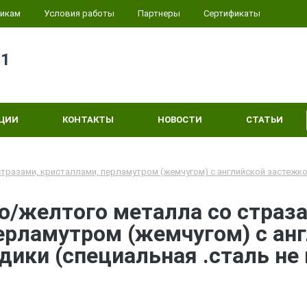
икам
Условия работы
Партнеры
Сертификаты
81
КЦИИ
КОНТАКТЫ
НОВОСТИ
СТАТЬИ
стразами, кристаллами, перламутром (жемчугом) с английской застежкой
го/желтого металла со страз
ерламутром (жемчугом) с ан
дики (специальная .сталь не