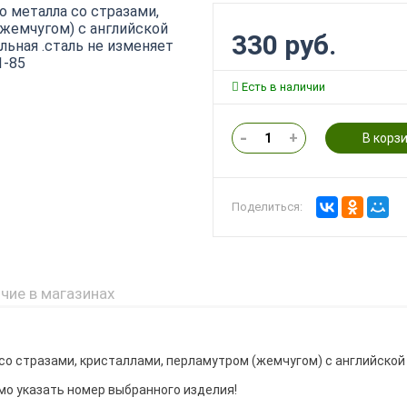
330 руб.
Есть в наличии
-
+
В корз
Поделиться:
чие в магазинах
 со стразами, кристаллами, перламутром (жемчугом) с английской
мо указать номер выбранного изделия!