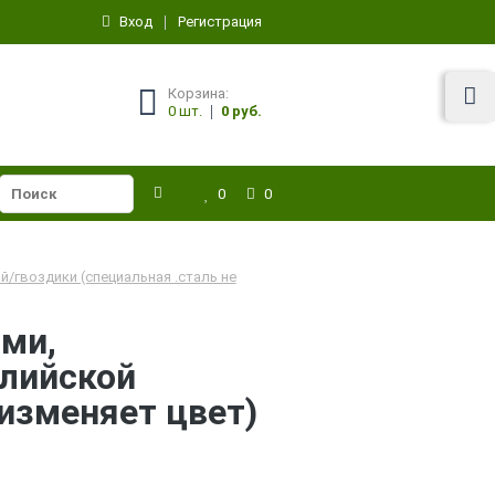
Вход
Регистрация
Корзина:
0
шт.
0 руб.
0
0
/гвоздики (специальная .сталь не
ами,
глийской
 изменяет цвет)