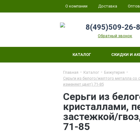
О компании
Доставка
Оптов
8(495)509-26-
Обратный звонок
КАТАЛОГ
СКИДКИ И А
Главная
Каталог
Бижутерия
Серьги из белого/желтого металла со 
изменяет цвет) 71-85
Серьги из бело
кристаллами, п
застежкой/гвоз
71-85