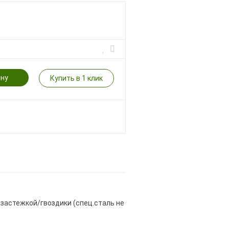
ину
Купить в 1 клик
 застежкой/гвоздики (спец.сталь не