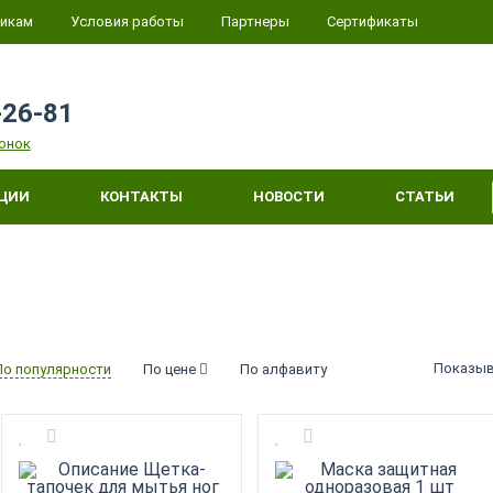
икам
Условия работы
Партнеры
Сертификаты
-26-81
онок
КЦИИ
КОНТАКТЫ
НОВОСТИ
СТАТЬИ
Показыв
По популярности
По цене
По алфавиту