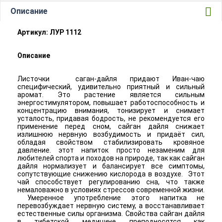
Описание
Артикул: ЛУР 1112
Описание
Листочки саган-дайля придают Иван-чаю
специфический, удивительно приятный и сильный
аромат. Это растение является сильным
энергостимулятором, повышает работоспособность и
концентрацию внимания, тонизирует и снимает
усталость, придавая бодрость, не рекомендуется его
применение перед сном, сайган дайля снижает
излишнюю нервную возбудимость и придаёт сил,
обладая свойством стабилизировать кровяное
давление. этот напиток просто незаменим для
любителей спорта и походов на природе, так как сайган
дайля нормализует и балансирует все симптомы,
сопутствующие снижению кислорода в воздухе. Этот
чай способствует регулированию сна, что также
немаловажно в условиях стрессов современной жизни.
Умеренное употребление этого напитка не
перевозбуждает нервную систему, а восстанавливает
естественные силы организма. Свойства сайган дайля
в тибетской медицине преподносятся как