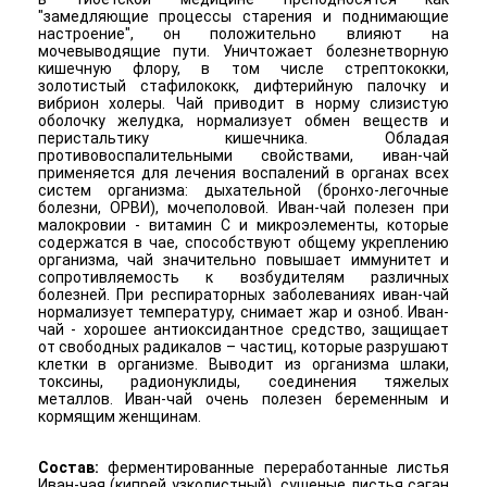
"замедляющие процессы старения и поднимающие
настроение", он положительно влияют на
мочевыводящие пути. Уничтожает болезнетворную
кишечную флору, в том числе стрептококки,
золотистый стафилококк, дифтерийную палочку и
вибрион холеры. Чай приводит в норму слизистую
оболочку желудка, нормализует обмен веществ и
перистальтику кишечника. Обладая
противовоспалительными свойствами, иван-чай
применяется для лечения воспалений в органах всех
систем организма: дыхательной (бронхо-легочные
болезни, ОРВИ), мочеполовой. Иван-чай полезен при
малокровии - витамин С и микроэлементы, которые
содержатся в чае, способствуют общему укреплению
организма, чай значительно повышает иммунитет и
сопротивляемость к возбудителям различных
болезней. При респираторных заболеваниях иван-чай
нормализует температуру, снимает жар и озноб. Иван-
чай - хорошее антиоксидантное средство, защищает
от свободных радикалов – частиц, которые разрушают
клетки в организме. Выводит из организма шлаки,
токсины, радионуклиды, соединения тяжелых
металлов. Иван-чай очень полезен беременным и
кормящим женщинам.
Состав:
ф
ерментированные переработанные листья
Иван-чая (кипрей узколистный), сушеные листья саган